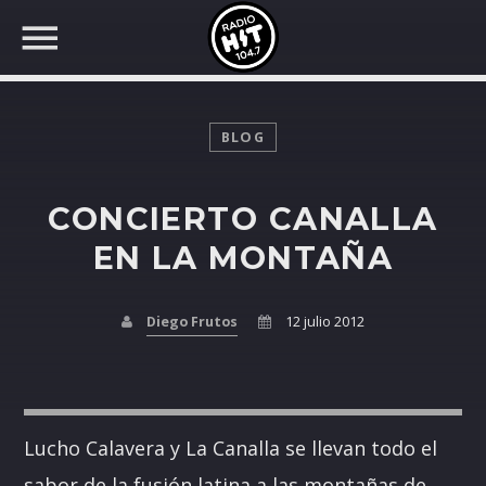
BLOG
CONCIERTO CANALLA
BUSCAR EN RADIO HIT
COMPARTE EN...
EN LA MONTAÑA
Diego Frutos
12 julio 2012
Twitter
Facebook
Lucho Calavera y La Canalla se llevan todo el
Whatsapp
sabor de la fusión latina a las montañas de