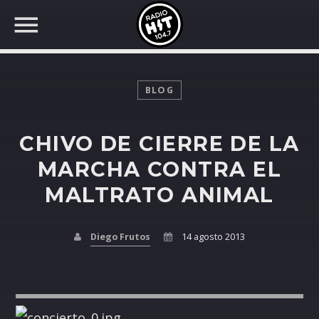
BLOG
CHIVO DE CIERRE DE LA
BUSCAR EN RADIO HIT
COMPARTE EN...
MARCHA CONTRA EL
MALTRATO ANIMAL
Twitter
Diego Frutos
14 agosto 2013
Facebook
Whatsapp