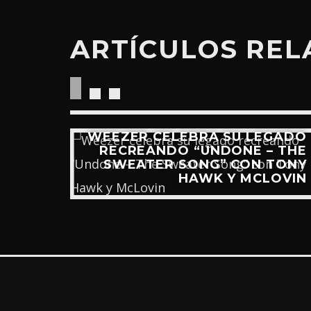
ARTÍCULOS RE
“RIDE
WEEZER CELEBRA SU LEGADO
UEVO
RECREANDO “UNDONE – THE
IDEO)
SWEATER SONG” CON TONY
HAWK Y MCLOVIN