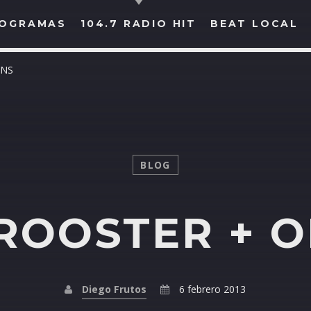
OGRAMAS
104.7 RADIO HIT
BEAT LOCAL
ONS
BUSCAR EN RADIO HIT
COMPARTE EN...
BLOG
ROOSTER + 
Twitter
Facebook
Whatsapp
Diego Frutos
6 febrero 2013