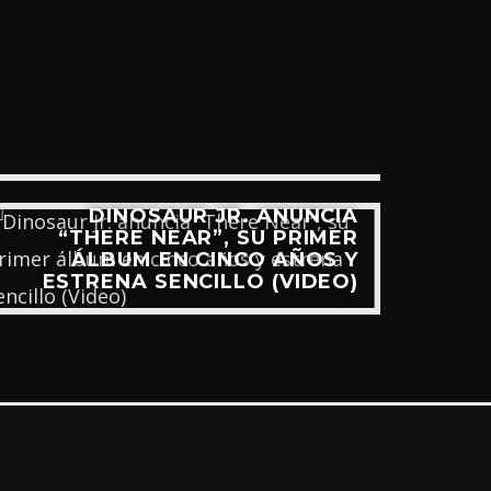
DINOSAUR JR. ANUNCIA
Q
“THERE NEAR”, SU PRIMER
ÁLBUM EN CINCO AÑOS Y
CON
ESTRENA SENCILLO (VIDEO)