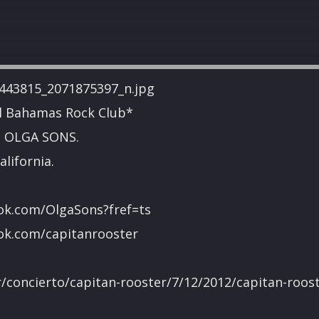
el Bahamas Rock Club*
 OLGA SONS.
lifornia.
ok.com/OlgaSons?fref=ts
ok.com/capitanrooster
r/concierto/capitan-rooster/7/12/2012/capitan-roos