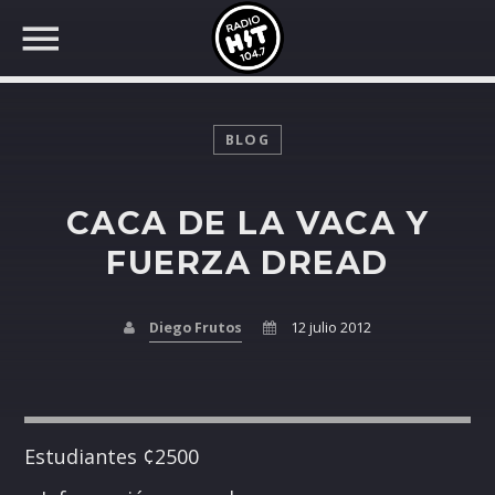
BLOG
CACA DE LA VACA Y
BUSCAR EN RADIO HIT
COMPARTE EN...
FUERZA DREAD
Diego Frutos
12 julio 2012
Twitter
Facebook
Estudiantes ¢2500
Whatsapp