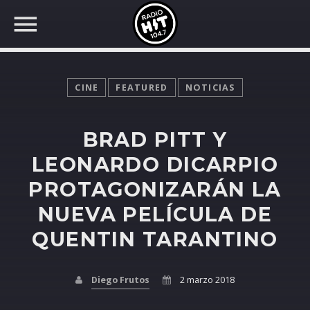
CINE
FEATURED
NOTICIAS
BRAD PITT Y
BUSCAR EN RADIO HIT
COMPARTE EN...
LEONARDO DICARPIO
PROTAGONIZARÁN LA
NUEVA PELÍCULA DE
Twitter
QUENTIN TARANTINO
Facebook
Diego Frutos
2 marzo 2018
Whatsapp