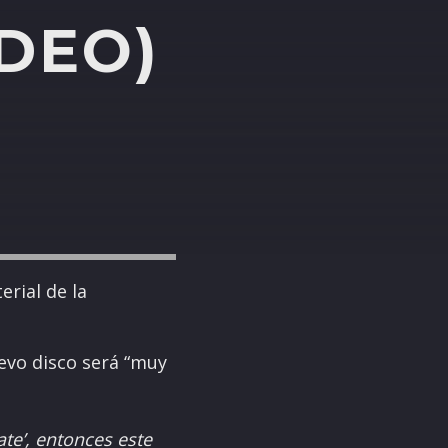
IDEO)
erial de la
uevo disco será “muy
ate’, entonces este