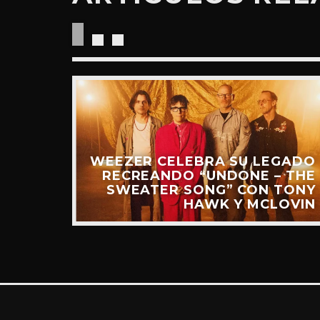
“RIDE
UEVO
IDEO)
WEEZER CELEBRA SU LEGADO
RECREANDO “UNDONE – THE
SWEATER SONG” CON TONY
HAWK Y MCLOVIN