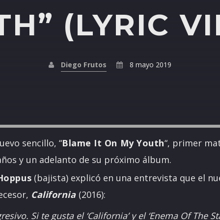
H” (LYRIC V
Diego Frutos
8 mayo 2019
evo sencillo, “
Blame It On My Youth
“, primer mat
años y un adelanto de su próximo álbum.
Hoppus
(bajista) explicó en una entrevista que el n
decesor,
California
(2016):
sivo. Si te gusta el ‘California’ y el ‘Enema Of The St