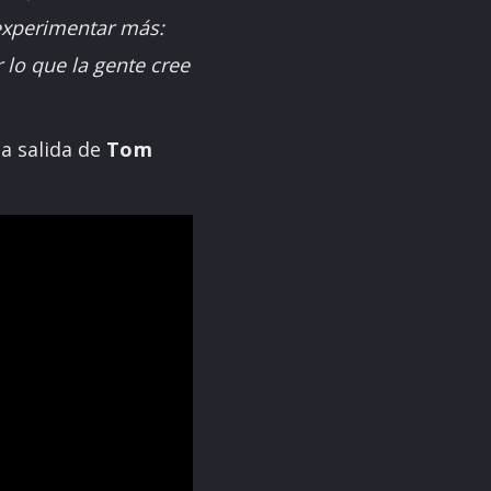
 experimentar más:
 lo que la gente cree
la salida de
Tom