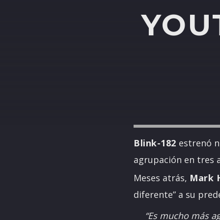
YOUT
Blink-182
estrenó nu
agrupación en tres 
Meses atrás,
Mark 
diferente” a su pre
“Es mucho más agre