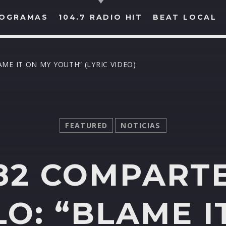
OGRAMAS
104.7 RADIO HIT
BEAT LOCAL
ME IT ON MY YOUTH” (LYRIC VIDEO)
BUSCAR EN RADIO HIT
COMPARTE EN...
FEATURED
NOTICIAS
Twitter
Facebook
Whatsapp
182 COMPART
LO: “BLAME I