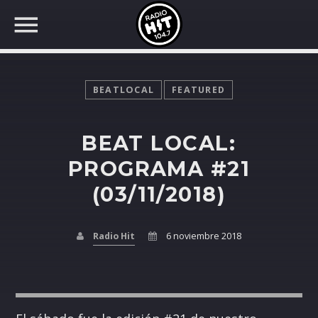
BEATLOCAL
FEATURED
BEAT LOCAL:
BUSCAR EN RADIO HIT
COMPARTE EN...
PROGRAMA #21
(03/11/2018)
Twitter
Radio Hit
6 noviembre 2018
Facebook
Whatsapp