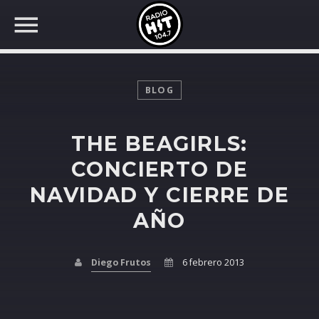
BLOG
THE BEAGIRLS:
BUSCAR EN RADIO HIT
COMPARTE EN...
CONCIERTO DE
NAVIDAD Y CIERRE DE
AÑO
Twitter
Facebook
Diego Frutos
6 febrero 2013
Whatsapp