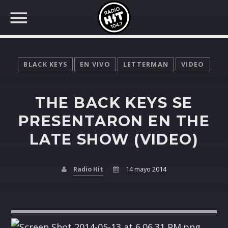
BLACK KEYS
EN VIVO
LETTERMAN
VIDEO
THE BACK KEYS SE
BUSCAR EN RADIO HIT
COMPARTE EN...
PRESENTARON EN THE
LATE SHOW (VIDEO)
Twitter
Radio Hit
14 mayo 2014
Facebook
Whatsapp