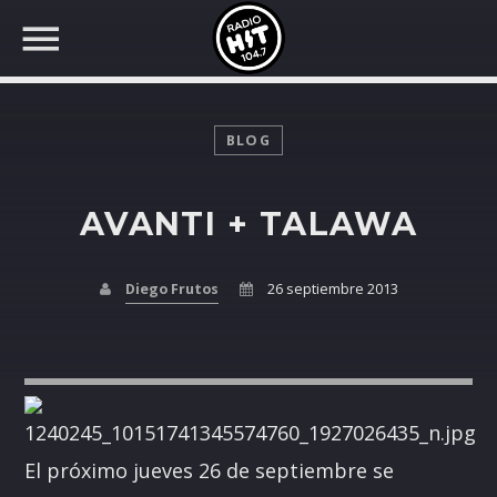
BLOG
AVANTI + TALAWA
BUSCAR EN RADIO HIT
COMPARTE EN...
Diego Frutos
26 septiembre 2013
Twitter
Facebook
El próximo jueves 26 de septiembre se
Whatsapp