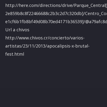
http://here.com/directions/drive/Parque_Centra
2e859b8c8f22466688c2b3c2d7c320db]/Centro_Com
e1cf6b1fb8bf49d08b70ed4171b36539]/@a79afc8d3
Url a chivos
http://www.chivos.cr/concierto/varios-
artistas/23/11/2013/apocalipsis-x-brutal-
fest.html