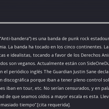
, “Anti-bandera”) es una banda de punk rock estadou
nia. La banda ha tocado en los cinco continentes. L
icas e idealistas, tocando a favor de los Derechos A
todos son veganos. Actualmente están con SideOne
n el periódico inglés The Guardian Justin Sane decl
n discográfica porque iban a tener pleno control so
s iban en tour, etc. No serían censurados, y en palab
dad de que seamos oídos a mayor escala es esta. Ll
emasiado tiempo”.[cita requerida].