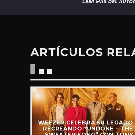
LEER MÁS DEL AUTO
ARTÍCULOS RE
WEEZER CELEBRA SU LEGADO
“RIDE
RECREANDO “UNDONE – THE
UEVO
SWEATER SONG” CON TONY