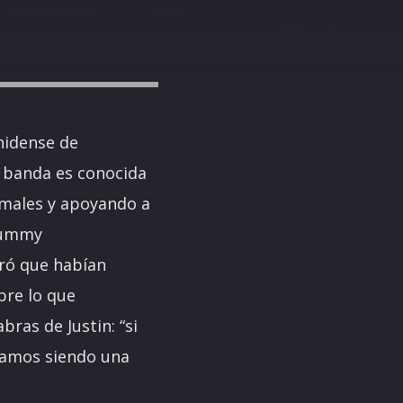
nidense de
a banda es conocida
nimales y apoyando a
Dummy
aró que habían
bre lo que
ras de Justin: “si
evamos siendo una