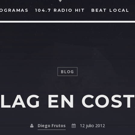
OGRAMAS
104.7 RADIO HIT
BEAT LOCAL
BUSCAR EN RADIO HIT
COMPARTE EN...
BLOG
FLAG EN COST
Twitter
Facebook
Whatsapp
Diego Frutos
12 julio 2012