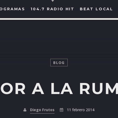
OGRAMAS
104.7 RADIO HIT
BEAT LOCAL
BUSCAR EN RADIO HIT
COMPARTE EN...
BLOG
OR A LA RU
Twitter
Facebook
Whatsapp
Diego Frutos
11 febrero 2014