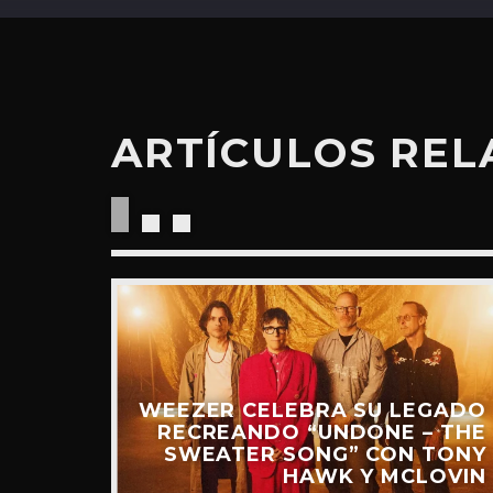
ARTÍCULOS RE
“RIDE
UEVO
IDEO)
WEEZER CELEBRA SU LEGADO
RECREANDO “UNDONE – THE
SWEATER SONG” CON TONY
HAWK Y MCLOVIN