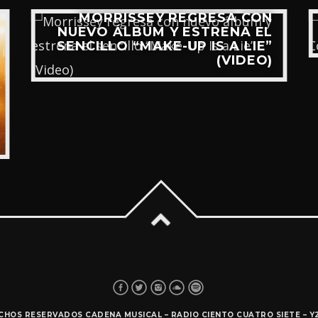
MORRISSEY REGRESA CON
NUEVO ÁLBUM Y ESTRENA EL
SENCILLO “MAKE-UP IS A LIE”
(VIDEO)
ECHOS RESERVADOS CADENA MUSICAL – RADIO CIENTO CUATRO SIETE – 