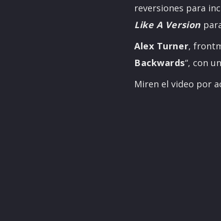
reversiones para in
Like A Version
para
Alex Turner
, front
Backwards
“, con u
Miren el video por a