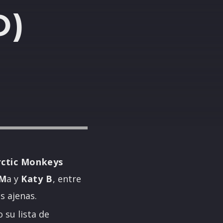
O)
rctic Monkeys
 M
a y
Katy B
, entre
s ajenas.
 su lista de