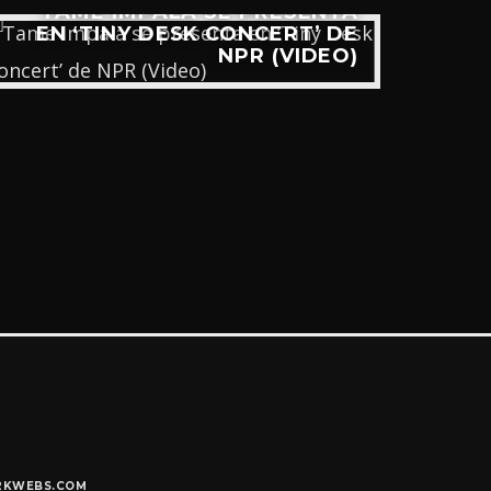
TAME IMPALA SE PRESENTA
NINE
EN ‘TINY DESK CONCERT’ DE
E
NPR (VIDEO)
Y2KWEBS.COM