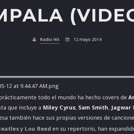
MPALA (VIDE
Radio Hit
12 mayo 2014
prácticamente todo el mundo ha hecho covers de
A
sta que incluye a
Miley Cyrus
,
Sam Smith
,
Jagwar
lesa también hace sus propias versiones de cancione
Beatles
y
Lou Reed
en su repertorio, han expandido