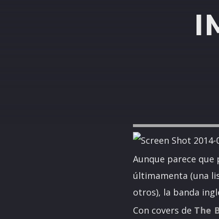
I
Aunque parece que 
últimamenta (una li
otros), la banda ing
Con covers de
The 