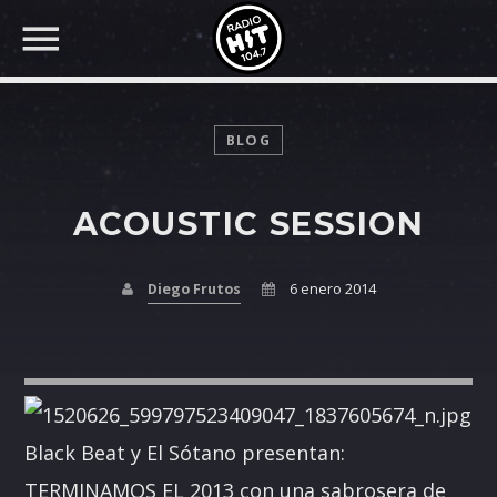
BLOG
ACOUSTIC SESSION
BUSCAR EN RADIO HIT
COMPARTE EN...
Diego Frutos
6 enero 2014
Twitter
Facebook
Black Beat y El Sótano presentan:
Whatsapp
TERMINAMOS EL 2013 con una sabrosera de