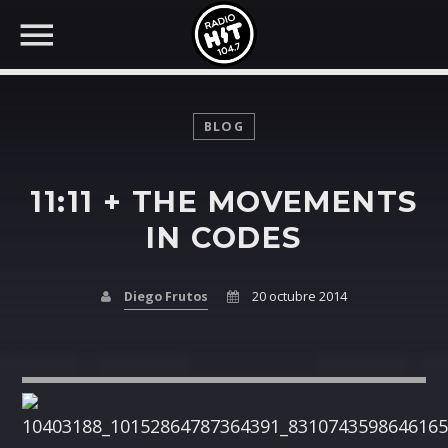
BLOG
11:11 + THE MOVEMENTS
BUSCAR EN RADIO HIT
COMPARTE EN...
IN CODES
Diego Frutos
20 octubre 2014
Twitter
Facebook
Whatsapp